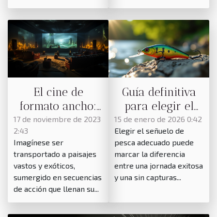
El cine de
Guía definitiva
formato ancho:
para elegir el
una inmersión
señuelo de pesca
17 de noviembre de 2023
15 de enero de 2026 0:42
2:43
Elegir el señuelo de
visual
ideal según la
Imagínese ser
pesca adecuado puede
especie objetivo
transportado a paisajes
marcar la diferencia
vastos y exóticos,
entre una jornada exitosa
sumergido en secuencias
y una sin capturas...
de acción que llenan su...