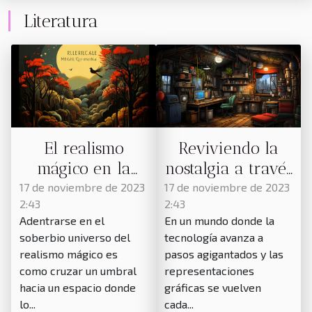
Literatura
El realismo
Reviviendo la
mágico en la
nostalgia a través
literatura
del pixel art
17 de noviembre de 2023
17 de noviembre de 2023
2:43
2:43
sudamericana
Adentrarse en el
En un mundo donde la
soberbio universo del
tecnología avanza a
realismo mágico es
pasos agigantados y las
como cruzar un umbral
representaciones
hacia un espacio donde
gráficas se vuelven
lo...
cada...