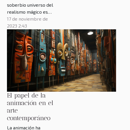
soberbio universo del
realismo mágico es
como cruzar un umbral
17 de noviembre de
hacia un espacio donde
2023 2:43
lo cotidiano se
entrelaza con lo
maravilloso de manera
indisoluble. Esta
corriente literaria, que
floreció con
exuberancia en la
literatura sudamericana,
constituye una de las
El papel de la
expresiones más...
animación en el
arte
contemporáneo
La animación ha