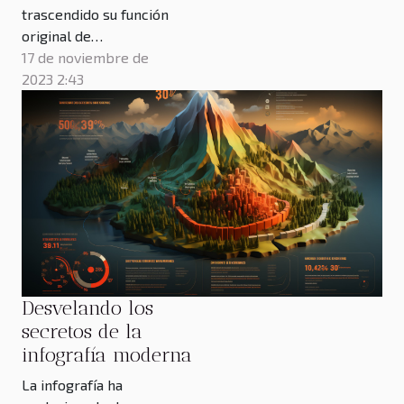
trascendido su función
original de
entretenimiento para
17 de noviembre de
convertirse en un
2023 2:43
protagonista vibrante
del arte
contemporáneo. Este
dinámico medio de
expresión ha abierto un
abanico de
posibilidades para los
artistas, permitiéndoles
explorar temas
complejos y presentar
Desvelando los
sus visiones de...
secretos de la
infografía moderna
La infografía ha