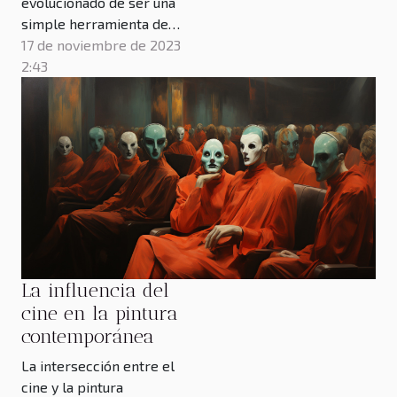
evolucionado de ser una
simple herramienta de
visualización de datos a
17 de noviembre de 2023
convertirse en una
2:43
poderosa técnica narrativa
que capta la atención y
facilita la comprensión de
temáticas complejas. En un
mundo donde la
sobrecarga de información
se ha convertido en la
norma, las...
La influencia del
cine en la pintura
contemporánea
La intersección entre el
cine y la pintura